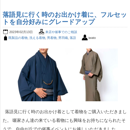
落語見に行く時のお出かけ着に、フルセッ
トを自分好みにグレードアップ
2023年02月13日
来店や催事でのご相談
既製品の着物
,
洗える着物
,
男着物
,
男羽織
,
落語
iwato
落語見に行く時のお出かけ着として着物をご購入いただきまし
た。 噺家さん達の来ている着物にも興味をお持ちになられたそ
うで、自由が丘での催事イベントにお越しいただきました。