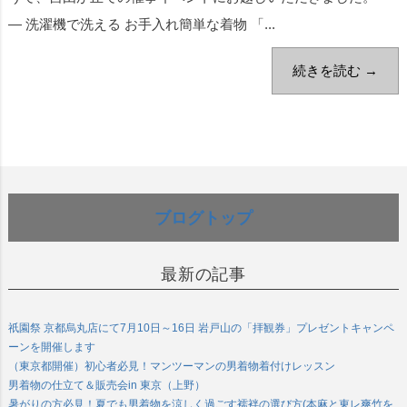
― 洗濯機で洗える お手入れ簡単な着物 「...
続きを読む →
ブログトップ
最新の記事
祇園祭 京都烏丸店にて7月10日～16日 岩戸山の「拝観券」プレゼントキャンペ
ーンを開催します
（東京都開催）初心者必見！マンツーマンの男着物着付けレッスン
男着物の仕立て＆販売会in 東京（上野）
暑がりの方必見！夏でも男着物を涼しく過ごす襦袢の選び方(本麻と東レ爽竹を