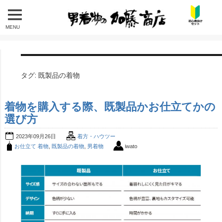
MENU
タグ:
既製品の着物
着物を購入する際、既製品かお仕立てかの
選び方
2023年09月26日
着方・ハウツー
お仕立て 着物
,
既製品の着物
,
男着物
iwato