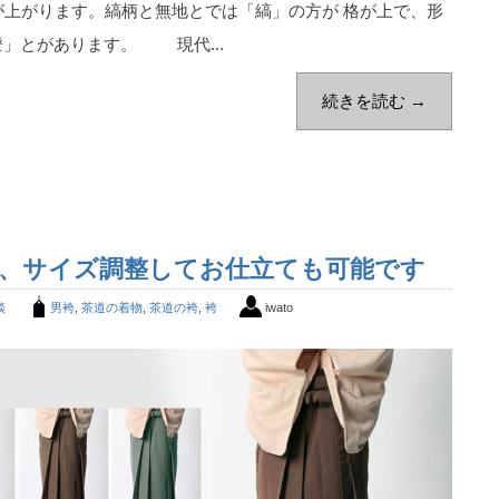
上がります。縞柄と無地とでは「縞」の方が 格が上で、形
」とがあります。 現代...
続きを読む →
、サイズ調整してお仕立ても可能です
談
男袴
,
茶道の着物
,
茶道の袴
,
袴
iwato