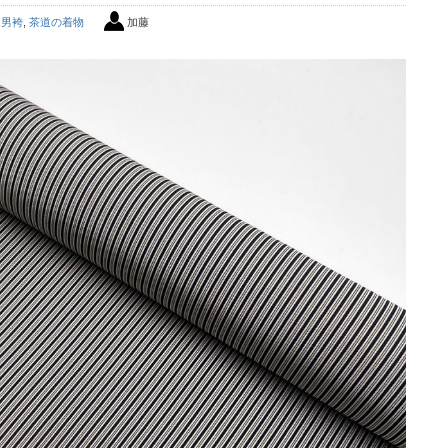
男袴
,
茶道の着物
加藤