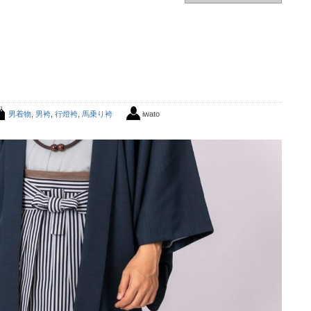
男着物
,
男袴
,
行燈袴
,
馬乗り袴
iwato