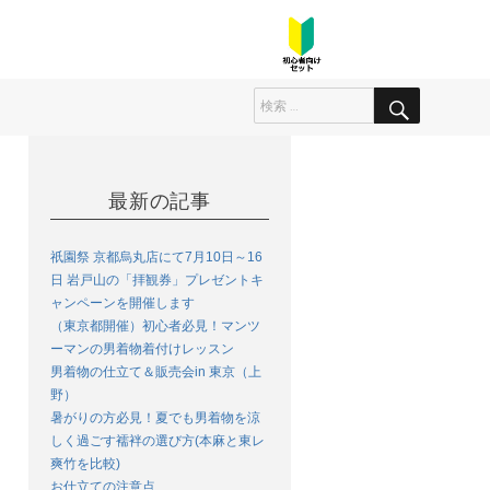
最新の記事
祇園祭 京都烏丸店にて7月10日～16
日 岩戸山の「拝観券」プレゼントキ
ャンペーンを開催します
（東京都開催）初心者必見！マンツ
ーマンの男着物着付けレッスン
男着物の仕立て＆販売会in 東京（上
野）
暑がりの方必見！夏でも男着物を涼
しく過ごす襦袢の選び方(本麻と東レ
爽竹を比較)
お仕立ての注意点