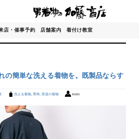
来店・催事予約
店舗案内
着付け教室
れの簡単な洗える着物を。既製品ならす
談
洗える着物
,
男袴
,
茶道の着物
iwato