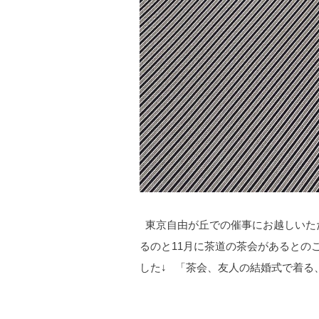
東京自由が丘での催事にお越しいただ
るのと11月に茶道の茶会があるとの
した↓ 「茶会、友人の結婚式で着る、.