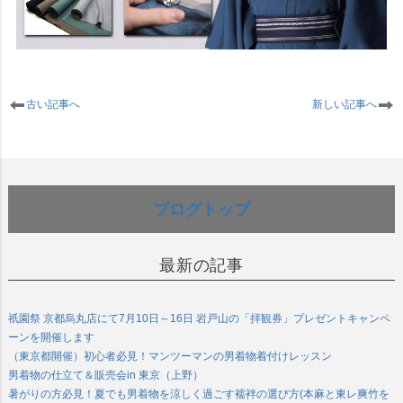
古い記事へ
新しい記事へ
ブログトップ
最新の記事
祇園祭 京都烏丸店にて7月10日～16日 岩戸山の「拝観券」プレゼントキャンペ
ーンを開催します
（東京都開催）初心者必見！マンツーマンの男着物着付けレッスン
男着物の仕立て＆販売会in 東京（上野）
暑がりの方必見！夏でも男着物を涼しく過ごす襦袢の選び方(本麻と東レ爽竹を