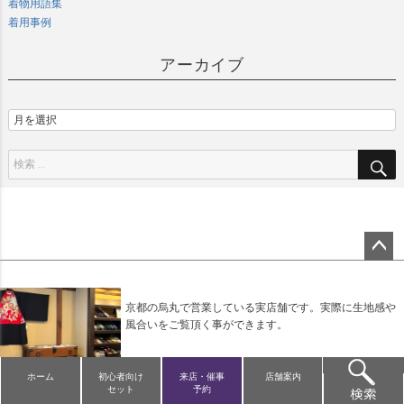
着物用語集
着用事例
アーカイブ
ペー
ジト
ップ
京都の烏丸で営業している実店舗です。実際に生地感や
へ
風合いをご覧頂く事ができます。
ホーム
初心者向け
来店・催事
店舗案内
セット
予約