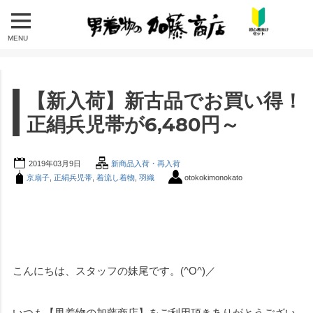
MENU
【新入荷】新古品でお買い得！
正絹兵児帯が6,480円～
2019年03月9日
新商品入荷・再入荷
京扇子
,
正絹兵児帯
,
着流し着物
,
羽織
otokokimonokato
こんにちは、スタッフの妹尾です。(^O^)／
いつも【男着物の加藤商店】をご利用頂きありがとうござい