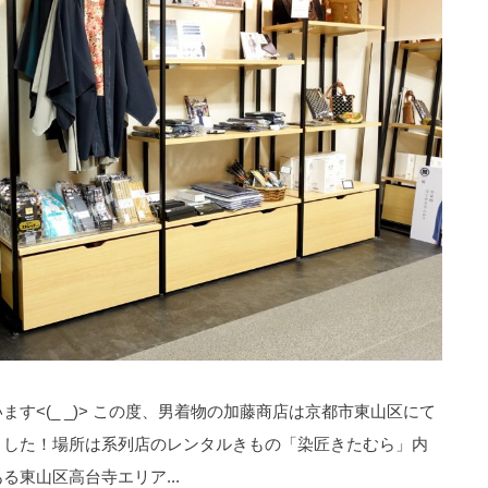
す<(_ _)> この度、男着物の加藤商店は京都市東山区にて
ました！場所は系列店のレンタルきもの「染匠きたむら」内
東山区高台寺エリア...