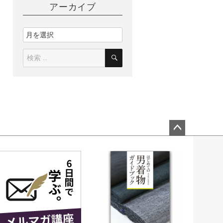
アーカイブ
ペー
ジト
ップ
へ