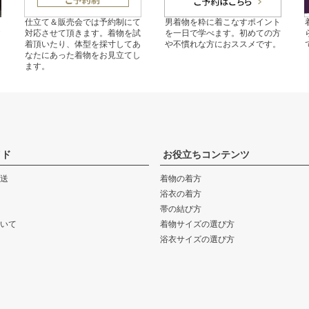
の
仕立て＆販売会では予約制にて
男着物を粋に着こなすポイント
ご
対応させて頂きます。着物を試
を一日で学べます。初めての方
。
着頂いたり、体型を採寸してあ
や不慣れな方におススメです。
なたにあった着物をお見立てし
ます。
イド
お役立ちコンテンツ
送
着物の着方
浴衣の着方
帯の結び方
いて
着物サイズの選び方
浴衣サイズの選び方