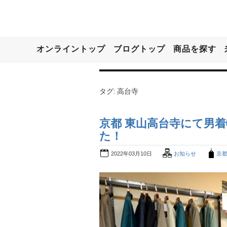
オンライントップ
ブログトップ
商品を探す
タグ:
高台寺
京都 東山高台寺にて男
た！
2022年03月10日
お知らせ
京