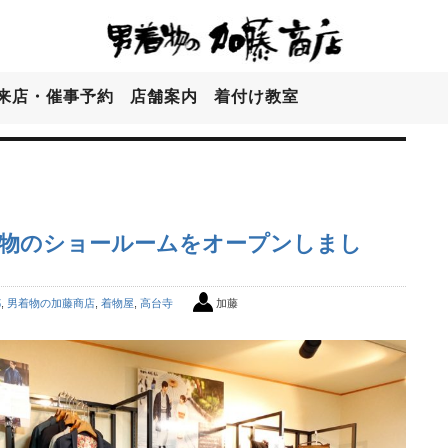
来店・催事予約
店舗案内
着付け教室
着物のショールームをオープンしまし
都
,
男着物の加藤商店
,
着物屋
,
高台寺
加藤