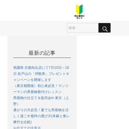
最新の記事
祇園祭 京都烏丸店にて7月10日～16
日 岩戸山の「拝観券」プレゼントキ
ャンペーンを開催します
（東京都開催）初心者必見！マンツ
ーマンの男着物着付けレッスン
男着物の仕立て＆販売会in 東京（上
野）
暑がりの方必見！夏でも男着物を涼
しく過ごす襦袢の選び方(本麻と東レ
爽竹を比較)
お仕立ての注意点