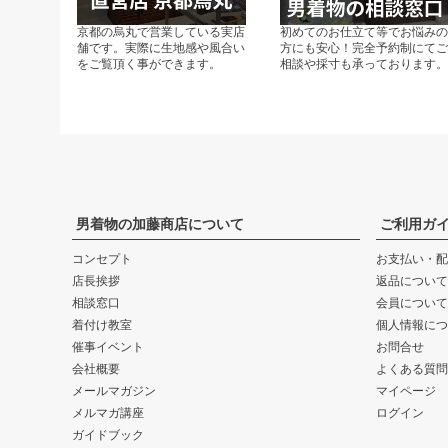
京都の烏丸で営業している実店
初めてのお仕立て等でお悩み
舗です。実際に生地感や風合い
方にも安心！完全予約制にて
をご覧頂く事ができます。
相談や採寸も承っております
男着物の加藤商店について
ご利用ガ
コンセプト
お支払い・配
店長挨拶
返品について
相談窓口
会員について
着付け教室
個人情報につ
催事イベント
お問合せ
会社概要
よくある質問
メールマガジン
マイページ
メルマガ講座
ログイン
ガイドブック