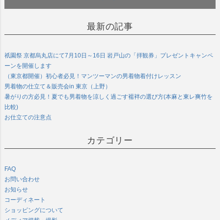
最新の記事
祇園祭 京都烏丸店にて7月10日～16日 岩戸山の「拝観券」プレゼントキャンペ
ーンを開催します
（東京都開催）初心者必見！マンツーマンの男着物着付けレッスン
男着物の仕立て＆販売会in 東京（上野）
暑がりの方必見！夏でも男着物を涼しく過ごす襦袢の選び方(本麻と東レ爽竹を
比較)
お仕立ての注意点
カテゴリー
FAQ
お問い合わせ
お知らせ
コーディネート
ショッピングについて