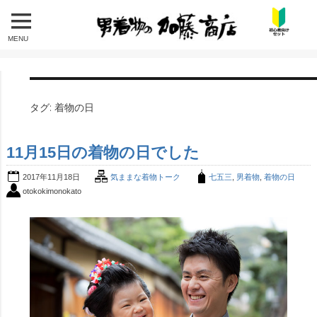
MENU
タグ:
着物の日
11月15日の着物の日でした
2017年11月18日
気ままな着物トーク
七五三
,
男着物
,
着物の日
otokokimonokato