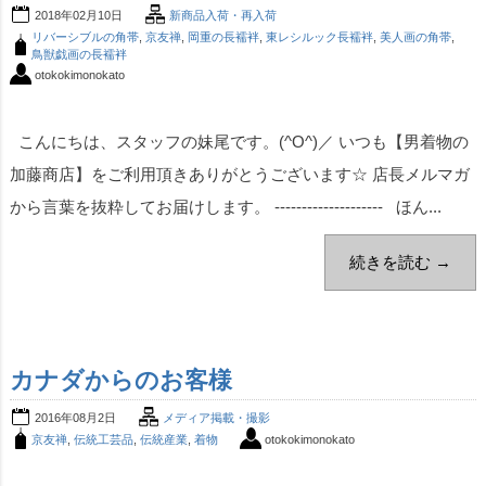
2018年02月10日
新商品入荷・再入荷
リバーシブルの角帯
,
京友禅
,
岡重の長襦袢
,
東レシルック長襦袢
,
美人画の角帯
,
鳥獣戯画の長襦袢
otokokimonokato
こんにちは、スタッフの妹尾です。(^O^)／ いつも【男着物の
加藤商店】をご利用頂きありがとうございます☆ 店長メルマガ
から言葉を抜粋してお届けします。 -------------------- ほん...
続きを読む →
カナダからのお客様
2016年08月2日
メディア掲載・撮影
京友禅
,
伝統工芸品
,
伝統産業
,
着物
otokokimonokato