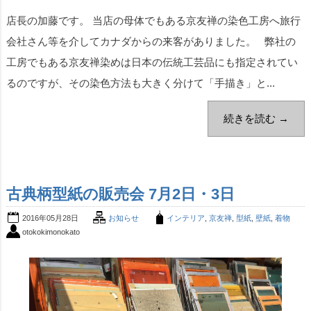
店長の加藤です。 当店の母体でもある京友禅の染色工房へ旅行
会社さん等を介してカナダからの来客がありました。 弊社の
工房でもある京友禅染めは日本の伝統工芸品にも指定されてい
るのですが、その染色方法も大きく分けて「手描き」と...
続きを読む →
古典柄型紙の販売会 7月2日・3日
2016年05月28日
お知らせ
インテリア
,
京友禅
,
型紙
,
壁紙
,
着物
otokokimonokato