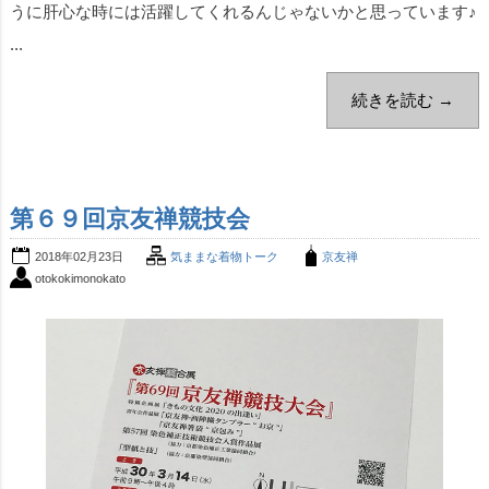
うに肝心な時には活躍してくれるんじゃないかと思っています♪
...
続きを読む →
第６９回京友禅競技会
2018年02月23日
気ままな着物トーク
京友禅
otokokimonokato