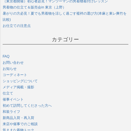
（東京都開催）初心者必見！マンツーマンの男着物着付けレッスン
男着物の仕立て＆販売会in 東京（上野）
暑がりの方必見！夏でも男着物を涼しく過ごす襦袢の選び方(本麻と東レ爽竹を
比較)
お仕立ての注意点
カテゴリー
FAQ
お問い合わせ
お知らせ
コーディネート
ショッピングについて
メディア掲載・撮影
仕立て
催事イベント
初めて訪問してくださった方へ
和装ライフ
新商品入荷・再入荷
来店や催事でのご相談
気ままな着物トーク