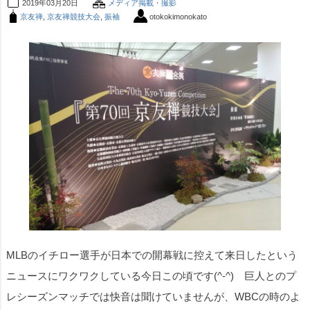
2019年03月20日
メディア掲載・撮影
京友禅
,
京友禅競技大会
,
振袖
otokokimonokato
MLBのイチロー選手が日本での開幕戦に控えて来日したという
ニュースにワクワクしている今日この頃です(^-^) 巨人とのプ
レシーズンマッチでは快音は聞けていませんが、WBCの時のよ