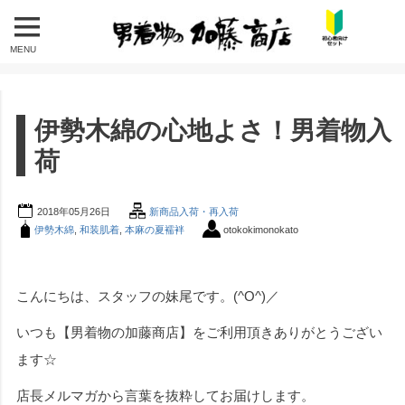
MENU
伊勢木綿の心地よさ！男着物入
荷
2018年05月26日
新商品入荷・再入荷
伊勢木綿
,
和装肌着
,
本麻の夏襦袢
otokokimonokato
こんにちは、スタッフの妹尾です。(^O^)／
いつも【男着物の加藤商店】をご利用頂きありがとうござい
ます☆
店長メルマガから言葉を抜粋してお届けします。