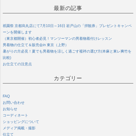
最新の記事
祇園祭 京都烏丸店にて7月10日～16日 岩戸山の「拝観券」プレゼントキャンペ
ーンを開催します
（東京都開催）初心者必見！マンツーマンの男着物着付けレッスン
男着物の仕立て＆販売会in 東京（上野）
暑がりの方必見！夏でも男着物を涼しく過ごす襦袢の選び方(本麻と東レ爽竹を
比較)
お仕立ての注意点
カテゴリー
FAQ
お問い合わせ
お知らせ
コーディネート
ショッピングについて
メディア掲載・撮影
仕立て