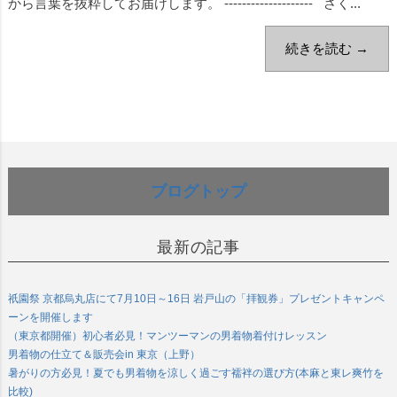
から言葉を抜粋してお届けします。 -------------------- さく...
続きを読む →
ブログトップ
最新の記事
祇園祭 京都烏丸店にて7月10日～16日 岩戸山の「拝観券」プレゼントキャンペ
ーンを開催します
（東京都開催）初心者必見！マンツーマンの男着物着付けレッスン
男着物の仕立て＆販売会in 東京（上野）
暑がりの方必見！夏でも男着物を涼しく過ごす襦袢の選び方(本麻と東レ爽竹を
比較)