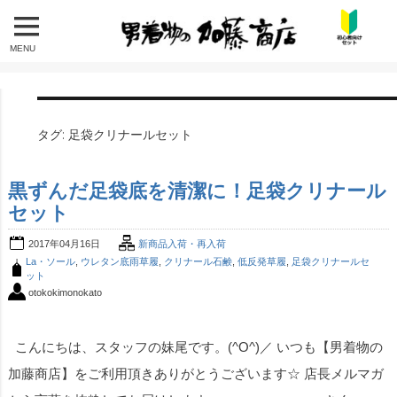
MENU
タグ:
足袋クリナールセット
黒ずんだ足袋底を清潔に！足袋クリナール
セット
2017年04月16日
新商品入荷・再入荷
La・ソール
,
ウレタン底雨草履
,
クリナール石鹸
,
低反発草履
,
足袋クリナールセ
ット
otokokimonokato
こんにちは、スタッフの妹尾です。(^O^)／ いつも【男着物の
加藤商店】をご利用頂きありがとうございます☆ 店長メルマガ