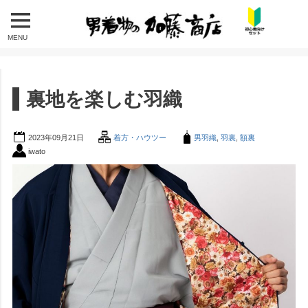
MENU
裏地を楽しむ羽織
2023年09月21日
着方・ハウツー
男羽織
,
羽裏
,
額裏
iwato