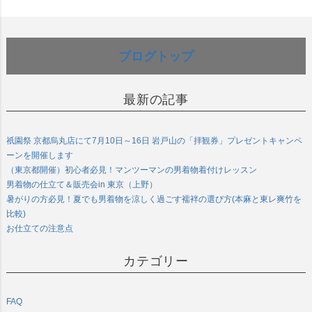
ブログトップ
最新の記事
祇園祭 京都烏丸店にて7月10日～16日 岩戸山の「拝観券」プレゼントキャンペ
ーンを開催します
（東京都開催）初心者必見！マンツーマンの男着物着付けレッスン
男着物の仕立て＆販売会in 東京（上野）
暑がりの方必見！夏でも男着物を涼しく過ごす襦袢の選び方(本麻と東レ爽竹を
比較)
お仕立ての注意点
カテゴリー
FAQ