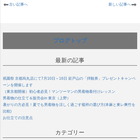
古い記事へ
新しい記事へ
ブログトップ
最新の記事
祇園祭 京都烏丸店にて7月10日～16日 岩戸山の「拝観券」プレゼントキャンペ
ーンを開催します
（東京都開催）初心者必見！マンツーマンの男着物着付けレッスン
男着物の仕立て＆販売会in 東京（上野）
暑がりの方必見！夏でも男着物を涼しく過ごす襦袢の選び方(本麻と東レ爽竹を
比較)
お仕立ての注意点
カテゴリー